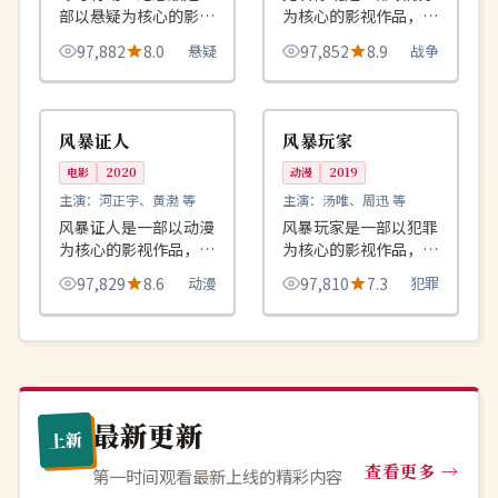
部以悬疑为核心的影视
为核心的影视作品，围
作品，围绕危机、反转
绕危机、反转与人物成
97,882
8.0
悬疑
97,852
8.9
战争
与人物成长展开，整体
长展开，整体节奏紧
节奏紧凑，值得推荐观
凑，值得推荐观看。
99:19
99:14
连载中
完结
看。
日本
中国
风暴证人
风暴玩家
电影
2020
动漫
2019
主演：
河正宇、黄渤 等
主演：
汤唯、周迅 等
风暴证人是一部以动漫
风暴玩家是一部以犯罪
为核心的影视作品，围
为核心的影视作品，围
绕危机、反转与人物成
绕危机、反转与人物成
97,829
8.6
动漫
97,810
7.3
犯罪
长展开，整体节奏紧
长展开，整体节奏紧
凑，值得推荐观看。
凑，值得推荐观看。
最新更新
上新
查看更多
第一时间观看最新上线的精彩内容