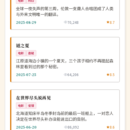
电影
科幻
全球一夜失声的第三周，伦敦一支聋人合唱团成了人类
与外来文明唯一的翻译。
2025-08-29
70,248
8.7
完结
NEW
韩国
谜之夏
电影
悬疑
江原道海边小镇的一个夏天，三个孩子相约不再提起森
林里看到过的那个秘密。
2025-07-25
64,206
8.5
完结
NEW
日本
在世界尽头说再见
电影
爱情
北海道知床半岛冬季封岛前的最后一班船上，一对恋人
决定在世界尽头补办没能说出口的告别。
2025-06-20
86,092
8.6