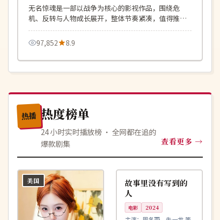
无名惊魂是一部以战争为核心的影视作品，围绕危
机、反转与人物成长展开，整体节奏紧凑，值得推荐
观看。
97,852
8.9
热度榜单
热播
24 小时实时播放榜 · 全网都在追的
查看更多
爆款剧集
99:47
连载中
美国
中国
故事里没有写到的
人
电影
2024
主演：
周冬雨、朱一龙 等