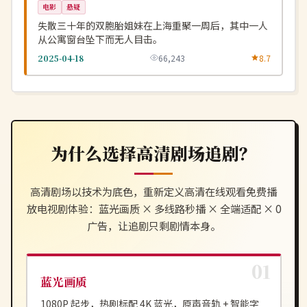
电影
悬疑
失散三十年的双胞胎姐妹在上海重聚一周后，其中一人
从公寓窗台坠下而无人目击。
2025-04-18
66,243
8.7
为什么选择
高清剧场
追剧？
高清剧场
以技术为底色，重新定义
高清在线观看免费播
放电视剧
体验：蓝光画质 × 多线路秒播 × 全端适配 × 0
广告，让追剧只剩剧情本身。
蓝光画质
1080P 起步，热剧标配 4K 蓝光，原声音轨 + 智能字