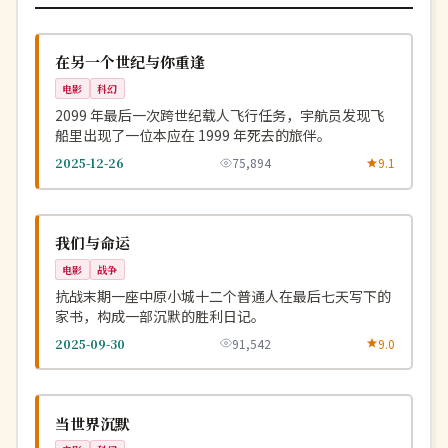
高分
NEW
美国
在另一个世纪与你重逢
电影
科幻
2099 年最后一次跨世纪载人飞行任务，宇航员发现飞
船里出现了一位本应在 1999 年死去的旅伴。
2025-12-26
75,894
9.1
4K
NEW
中国
我们与命运
电影
战争
抗战末期一座中原小城十二个普通人在最后七天写下的
家书，构成一部沉默的胜利日记。
2025-09-30
91,542
9.0
完结
NEW
英国
当世界沉默