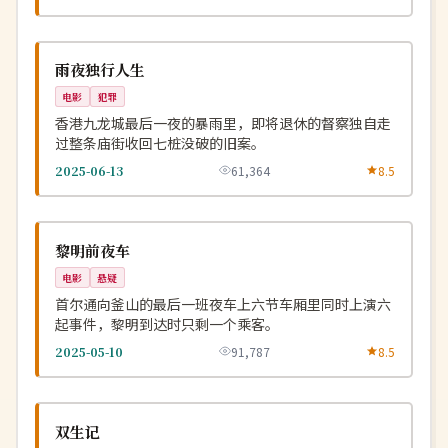
独播
NEW
中国
雨夜独行人生
电影
犯罪
香港九龙城最后一夜的暴雨里，即将退休的督察独自走
过整条庙街收回七桩没破的旧案。
2025-06-13
61,364
8.5
院线
NEW
韩国
黎明前夜车
电影
悬疑
首尔通向釜山的最后一班夜车上六节车厢里同时上演六
起事件，黎明到达时只剩一个乘客。
2025-05-10
91,787
8.5
完结
NEW
中国
双生记