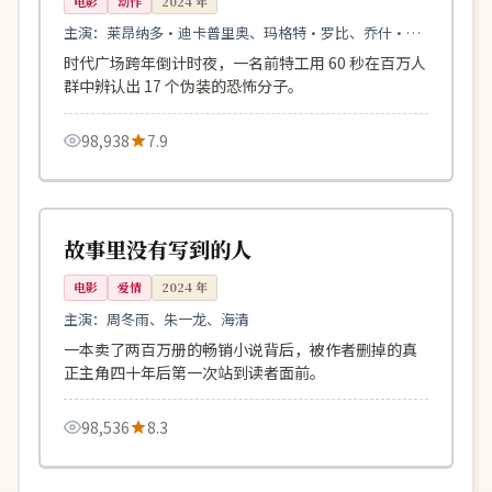
电影
动作
2024
年
主演：
莱昂纳多·迪卡普里奥、玛格特·罗比、乔什·布
洛林
时代广场跨年倒计时夜，一名前特工用 60 秒在百万人
群中辨认出 17 个伪装的恐怖分子。
98,938
7.9
113分钟
连载中
中国
故事里没有写到的人
电影
爱情
2024
年
主演：
周冬雨、朱一龙、海清
一本卖了两百万册的畅销小说背后，被作者删掉的真
正主角四十年后第一次站到读者面前。
98,536
8.3
116分钟
连载中