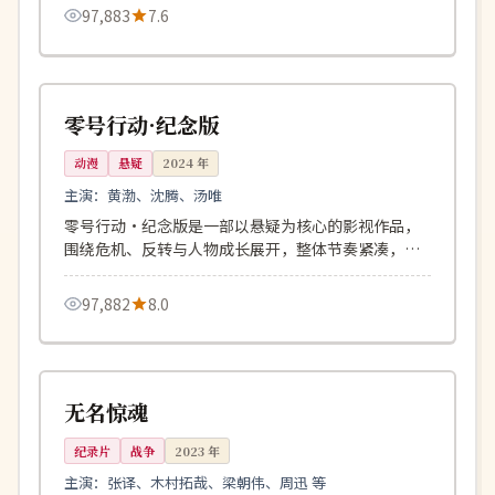
97,883
7.6
102分钟
杜比
韩国
零号行动·纪念版
动漫
悬疑
2024
年
主演：
黄渤、沈腾、汤唯
零号行动·纪念版是一部以悬疑为核心的影视作品，
围绕危机、反转与人物成长展开，整体节奏紧凑，值
得推荐观看。
97,882
8.0
139分钟
独播
中国
无名惊魂
纪录片
战争
2023
年
主演：
张译、木村拓哉、梁朝伟、周迅 等