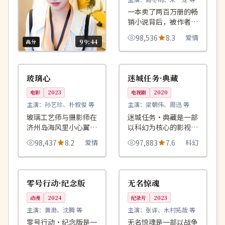
一本卖了两百万册的畅
销小说背后，被作者删
掉的真正主角四十年后
98,536
8.3
爱情
第一次站到读者面前。
99:44
高分
99:41
99:53
连载中
高分
倒计时之夜
韩国
中国
玻璃心
迷城任务·典藏
电影
2024
主演：
莱昂纳多·迪卡普
电影
2023
电视剧
2020
里奥、玛格特·罗比 等
时代广场跨年倒计时
主演：
孙艺珍、朴叙俊 等
主演：
梁朝伟、周迅 等
夜，一名前特工用 60
玻璃工艺师与摄影师在
迷城任务·典藏是一部
秒在百万人群中辨认出
济州岛海风里小心翼翼
以科幻为核心的影视作
98,938
7.9
动作
17 个伪装的恐怖分
地试探，每一次拥抱都
品，围绕危机、反转与
98,437
8.2
爱情
97,883
7.6
科幻
子。
怕弄碎对方。
人物成长展开，整体节
奏紧凑，值得推荐观
99:21
99:47
杜比
独播
看。
韩国
中国
零号行动·纪念版
无名惊魂
动漫
2024
纪录片
2023
主演：
黄渤、沈腾 等
主演：
张译、木村拓哉 等
零号行动·纪念版是一
无名惊魂是一部以战争