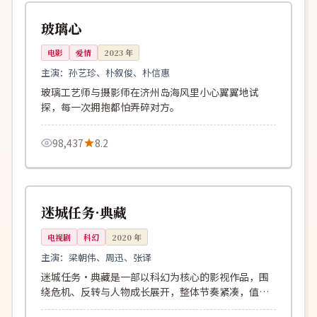
韩国
玻璃心
电影
爱情
2023
年
主演：
孙艺珍、朴叙俊、朴信惠
玻璃工艺师与摄影师在济州岛海风里小心翼翼地试
探，每一次拥抱都怕弄碎对方。
98,437
8.2
166分钟
高分
中国
迷城任务·典藏
电视剧
科幻
2020
年
主演：
梁朝伟、周迅、张译
迷城任务·典藏是一部以科幻为核心的影视作品，围
绕危机、反转与人物成长展开，整体节奏紧凑，值得
推荐观看。