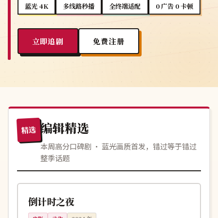
蓝光 4K
多线路秒播
全终端适配
0 广告 0 卡顿
立即追剧
免费注册
编辑精选
精选
本周高分口碑剧 · 蓝光画质首发，错过等于错过
整季话题
115分钟
高分
美国
倒计时之夜